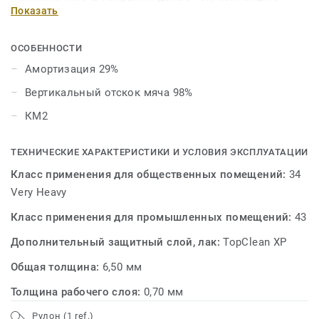
Показать
идеальной для использования в универсальных
спортивных залах, предназначенных для занятий
гимнастикой, общей физической подготовкой и
ОСОБЕННОСТИ
игровыми видами спорта.
Амортизация 29%
Вертикальный отскок мяча 98%
КМ2
ТЕХНИЧЕСКИЕ ХАРАКТЕРИСТИКИ И УСЛОВИЯ ЭКСПЛУАТАЦИИ
Класс применения для общественных помещений:
34
Very Heavy
Класс применения для промышленных помещений:
43
Дополнительный защитный слой, лак:
TopClean XP
Общая толщина:
6,50 мм
Толщина рабочего слоя:
0,70 мм
Рулон (1 ref.)