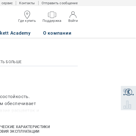
 сервис
Контакты
Отправить сообщение
Где купить
Поддержка
Войти
rkett Academy
О компании
АТЬ БОЛЬШЕ
£
Получи
состойкость.
м обеспечивает
Select 
азие расцветок и
коллекцию идеальной
спортивных залах,
ЧЕСКИЕ ХАРАКТЕРИСТИКИ
тикой, общей
ОВИЯ ЭКСПЛУАТАЦИИ