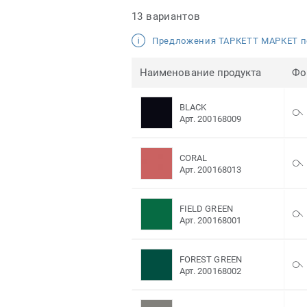
13 вариантов
Предложения ТАРКЕТТ МАРКЕТ п
Наименование продукта
Фо
BLACK
Арт. 200168009
CORAL
Арт. 200168013
FIELD GREEN
Арт. 200168001
FOREST GREEN
Арт. 200168002