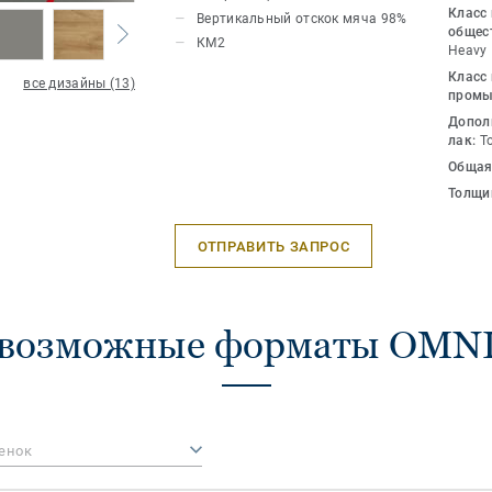
физической подготовкой и игровыми 
Класс
Вертикальный отскок мяча 98%
общес
КМ2
Heavy
Класс
все дизайны (13)
промы
Допол
лак:
T
Общая
Толщи
ОТПРАВИТЬ ЗАПРОС
 возможные форматы OMN
енок