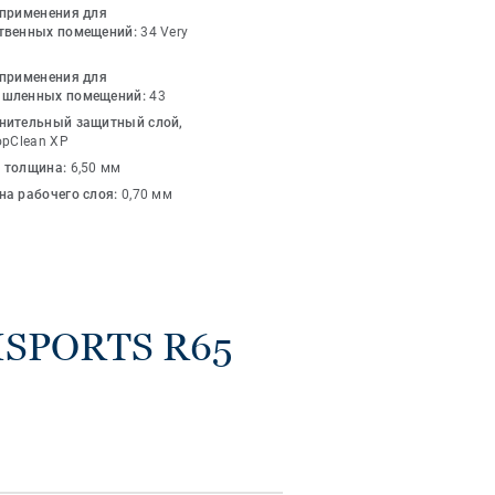
видами спорта.
 применения для
твенных помещений:
34 Very
 применения для
шленных помещений:
43
нительный защитный слой,
opClean XP
 толщина:
6,50 мм
на рабочего слоя:
0,70 мм
ISPORTS R65