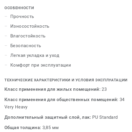
выдержит эксплуатацию в жилых помещениях с
ОСОБЕННОСТИ
высокой нагрузкой на пол - коридорах, прихожих и
Прочность
кухнях. Безопасная, поэтому подойдет для укладки
Износостойкость
даже в детских комнатах. Дизайны воплощают
красоту камня, современные оттенки и богатые
Влагостойкость
структуры дерева, поэтому станут привлекательной
Безопасность
частью интерьера. Замковая система поможет уложить
покрытие легко и быстро.
Легкая укладка и уход
Комфорт при эксплуатации
Для того, чтобы чувствовать себя счастливым, бывает
достаточно самых простых вещей. Для того, чтобы
создать комфортную атмосферу в доме, бывает
ТЕХНИЧЕСКИЕ ХАРАКТЕРИСТИКИ И УСЛОВИЯ ЭКСПЛУАТАЦИИ
достаточно самых простых решений. PRIME CLICK —
Класс применения для жилых помещений:
23
просто наслаждаетесь красотой напольного покрытия
Класс применения для общественных помещений:
34
без усилий!
Very Heavy
Дополнительный защитный слой, лак:
PU Standard
Общая толщина:
3,85 мм