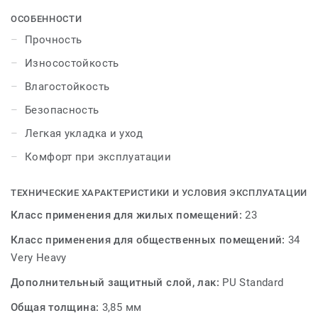
выдержит эксплуатацию в жилых помещениях с
ОСОБЕННОСТИ
высокой нагрузкой на пол - коридорах, прихожих и
Прочность
кухнях. Безопасная, поэтому подойдет для укладки
Износостойкость
даже в детских комнатах. Дизайны воплощают
красоту камня, современные оттенки и богатые
Влагостойкость
структуры дерева, поэтому станут привлекательной
Безопасность
частью интерьера. Замковая система поможет уложить
покрытие легко и быстро.
Легкая укладка и уход
Комфорт при эксплуатации
Для того, чтобы чувствовать себя счастливым, бывает
достаточно самых простых вещей. Для того, чтобы
создать комфортную атмосферу в доме, бывает
ТЕХНИЧЕСКИЕ ХАРАКТЕРИСТИКИ И УСЛОВИЯ ЭКСПЛУАТАЦИИ
достаточно самых простых решений. PRIME CLICK —
Класс применения для жилых помещений:
23
просто наслаждаетесь красотой напольного покрытия
Класс применения для общественных помещений:
34
без усилий!
Very Heavy
Дополнительный защитный слой, лак:
PU Standard
Общая толщина:
3,85 мм