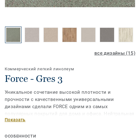
все дизайны (15)
Коммерческий легкий линолеум
Force - Gres 3
Уникальное сочетание высокой плотности и
прочности с качественными универсальными
дизайнами сделали FORCE одним из самых
популярных покрытий для дома и офиса. Нейтральная
Показать
абстракция, прохладный на вид мрамор или по-
настоящему «живое», теплое дерево во всем
многообразии расцветок коллекции позволяют
ОСОБЕННОСТИ