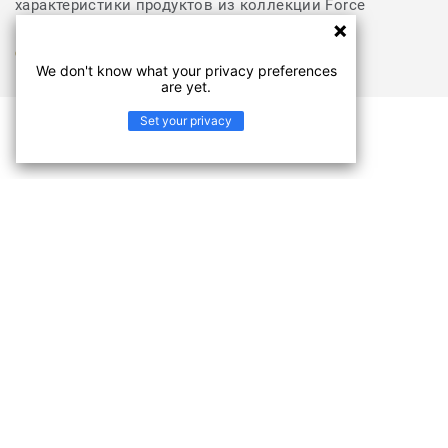
характеристики продуктов из коллекции Force
СКАЧАТЬ ДОКУМЕНТЫ
We don't know what your privacy preferences
are yet.
Set your privacy
Узнайте про Force
Уникальное сочетание высокой плотности и
прочности с качественными универсальными
дизайнами сделали FORCE одним из самых
популярных покрытий для дома и офиса. Нейтральная
абстракция, прохладный на вид мрамор или по-
настоящему «живое», теплое дерево во всем
многообразии расцветок коллекции позволяют
создать свой собственный, уникальный интерьер.