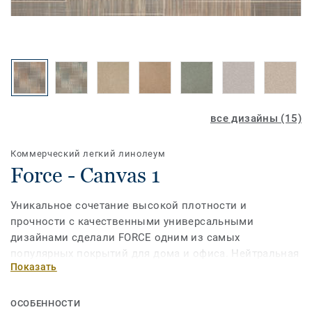
все дизайны (15)
Коммерческий легкий линолеум
Force - Canvas 1
Уникальное сочетание высокой плотности и
прочности с качественными универсальными
дизайнами сделали FORCE одним из самых
популярных покрытий для дома и офиса. Нейтральная
Показать
абстракция, прохладный на вид мрамор или по-
настоящему «живое», теплое дерево во всем
многообразии расцветок коллекции позволяют
ОСОБЕННОСТИ