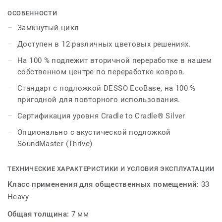
необузданную ребристую текстуру, добавляя глубину и
естественное движение обширным пространствам. На
ОСОБЕННОСТИ
крупных планах виден замысловатый уникальный
Замкнутый цикл
узор, в котором нет двух одинаковых плиток, а
Доступен в 12 различных цветовых решениях.
издалека плитки образуют бесшовный вид —
идеально подходит для создания изысканной отделки
На 100 % подлежит вторичной переработке в нашем
в различных рабочих пространствах.
собственном центре по переработке ковров.
Стандарт с подложкой DESSO EcoBase, на 100 %
Напоминая каменистые равнины Земли и покрытые
пригодной для повторного использования.
кремнем скалы, DESSO Grezzo состоит из 12
характерных цветовых решений. Они варьируются от
Сертификация уровня Cradle to Cradle® Silver
холодных бетонных оттенков, имитирующих
Опционально с акустической подложкой
органические минералы, до более теплых землистых
SoundMaster (Thrive)
зеленых и глиняных терракотовых коричневых
оттенков.
ТЕХНИЧЕСКИЕ ХАРАКТЕРИСТИКИ И УСЛОВИЯ ЭКСПЛУАТАЦИИ
Эта коллекция является частью нашего замкнутого
Класс применения для общественных помещений:
33
цикла
Heavy
Общая толщина:
7 мм