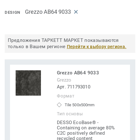
Grezzo AB64 9033
DESIGN
Предложения ТАРКЕТТ МАРКЕТ показываются
только в Вашем регионе
Перейти к выбору региона.
Grezzo AB64 9033
Grezzo
Арт. 711793010
Формат
Tile 500x500mm
Тип основы
DESSO EcoBase® -
Containing on average 80%
C2C positively defined
recycled content