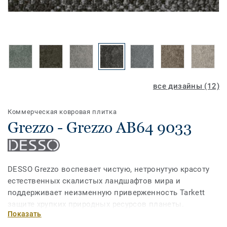
все дизайны (12)
Коммерческая ковровая плитка
Grezzo - Grezzo AB64 9033
DESSO Grezzo воспевает чистую, нетронутую красоту
естественных скалистых ландшафтов мира и
поддерживает неизменную приверженность Tarkett
защите хрупких природных ресурсов планеты.
Показать
Прочное, неравномерное плетение образует