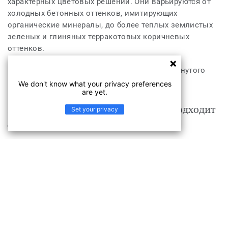
характерных цветовых решений. Они варьируются от
холодных бетонных оттенков, имитирующих
органические минералы, до более теплых землистых
зеленых и глиняных терракотовых коричневых
оттенков.
Эта коллекция является частью нашего замкнутого
цикла
We don't know what your privacy preferences
are yet.
Продукт Grezzo Grezzo AB64 9033 подходит
Set your privacy
для
Здравоохранение
Образование
Торговые центры
Офисы