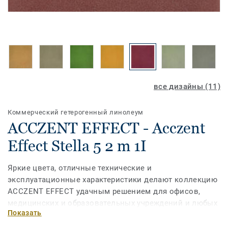
все дизайны (11)
Коммерческий гетерогенный линолеум
ACCZENT EFFECT - Acczent
Effect Stella 5 2 m 1I
Яркие цвета, отличные технические и
эксплуатационные характеристики делают коллекцию
ACCZENT EFFECT удачным решением для офисов,
медицинских и образовательных учреждений и любых
Показать
помещений с большой нагрузкой, где необходимо
создать современный и вдохновляющий интерьер