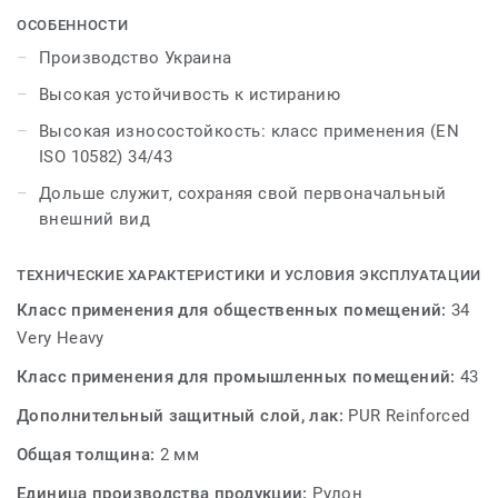
ОСОБЕННОСТИ
Производство этого ПВХ-покрытия происходит без
Производство Украина
использования фталатов и основано на
Высокая устойчивость к истиранию
альтернативных пластификаторов, которые могут
использоваться для производства детских игрушек,
Высокая износостойкость: класс применения (EN
упаковки для еды и медицинского оборудования.
ISO 10582) 34/43
Дольше служит, сохраняя свой первоначальный
Продукт получил украинские и международные
внешний вид
сертификаты соответствия, подтверждающие его
безопасность и экологичность.
ТЕХНИЧЕСКИЕ ХАРАКТЕРИСТИКИ И УСЛОВИЯ ЭКСПЛУАТАЦИИ
Класс применения для общественных помещений:
34
Very Heavy
Класс применения для промышленных помещений:
43
Дополнительный защитный слой, лак:
PUR Reinforced
Общая толщина:
2 мм
Единица производства продукции:
Рулон