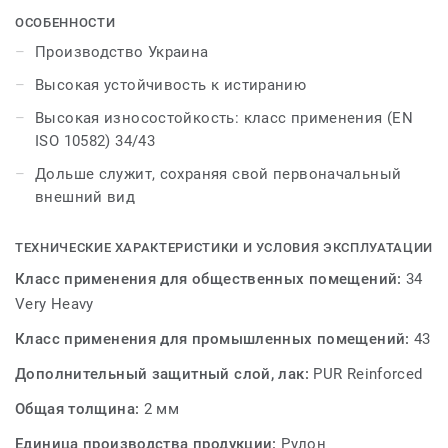
ОСОБЕННОСТИ
Производство этого ПВХ-покрытия происходит без
Производство Украина
использования фталатов и основано на
Высокая устойчивость к истиранию
альтернативных пластификаторов, которые могут
использоваться для производства детских игрушек,
Высокая износостойкость: класс применения (EN
упаковки для еды и медицинского оборудования.
ISO 10582) 34/43
Дольше служит, сохраняя свой первоначальный
Продукт получил украинские и международные
внешний вид
сертификаты соответствия, подтверждающие его
безопасность и экологичность.
ТЕХНИЧЕСКИЕ ХАРАКТЕРИСТИКИ И УСЛОВИЯ ЭКСПЛУАТАЦИИ
Класс применения для общественных помещений:
34
Very Heavy
Класс применения для промышленных помещений:
43
Дополнительный защитный слой, лак:
PUR Reinforced
Общая толщина:
2 мм
Единица производства продукции:
Рулон