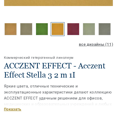
все дизайны (11)
Коммерческий гетерогенный линолеум
ACCZENT EFFECT - Acczent
Effect Stella 3 2 m 1I
Яркие цвета, отличные технические и
эксплуатационные характеристики делают коллекцию
ACCZENT EFFECT удачным решением для офисов,
медицинских и образовательных учреждений и любых
Показать
помещений с большой нагрузкой, где необходимо
создать современный и вдохновляющий интерьер