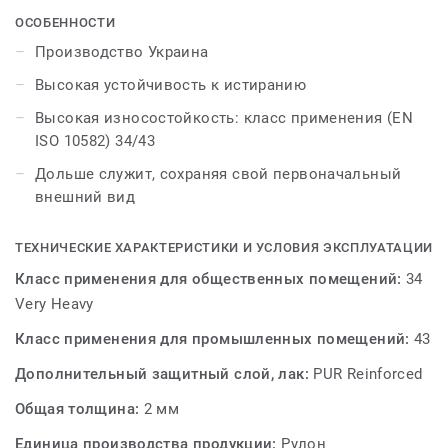
ОСОБЕННОСТИ
Производство этого ПВХ-покрытия происходит без
Производство Украина
использования фталатов и основано на
Высокая устойчивость к истиранию
альтернативных пластификаторов, которые могут
использоваться для производства детских игрушек,
Высокая износостойкость: класс применения (EN
упаковки для еды и медицинского оборудования.
ISO 10582) 34/43
Дольше служит, сохраняя свой первоначальный
Продукт получил украинские и международные
внешний вид
сертификаты соответствия, подтверждающие его
безопасность и экологичность.
ТЕХНИЧЕСКИЕ ХАРАКТЕРИСТИКИ И УСЛОВИЯ ЭКСПЛУАТАЦИИ
Класс применения для общественных помещений:
34
Very Heavy
Класс применения для промышленных помещений:
43
Дополнительный защитный слой, лак:
PUR Reinforced
Общая толщина:
2 мм
Единица производства продукции:
Рулон