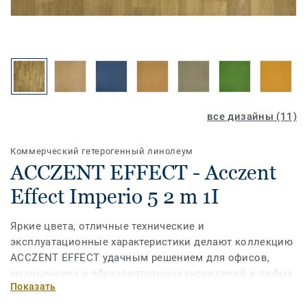
все дизайны (11)
Коммерческий гетерогенный линолеум
ACCZENT EFFECT - Acczent
Effect Imperio 5 2 m 1I
Яркие цвета, отличные технические и
эксплуатационные характеристики делают коллекцию
ACCZENT EFFECT удачным решением для офисов,
медицинских и образовательных учреждений и любых
Показать
помещений с большой нагрузкой, где необходимо
создать современный и вдохновляющий интерьер