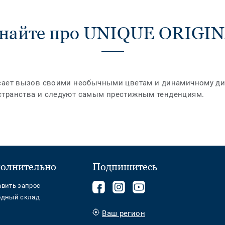
найте про UNIQUE ORIGI
сает вызов своими необычными цветам и динамичному ди
странства и следуют самым престижным тенденциям.
олнительно
Подпишитесь
Подписывайтесь
components.footer.tark
Follow
авить запрос
одный склад
на
us
нас
on
Ваш регион
на
YouTube