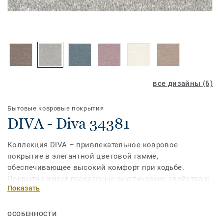
все дизайны (6)
Бытовые ковровые покрытия
DIVA - Diva 34381
Коллекция DIVA – привлекательное ковровое
покрытие в элегантной цветовой гамме,
обеспечивающее высокий комфорт при ходьбе.
Покрытие имеет прекрасные акустические свойства и
Показать
отличается хорошей теплоизоляцией. Коллекция DIVA
– это прекрасное сочетание комфорта и прочности.
ОСОБЕННОСТИ