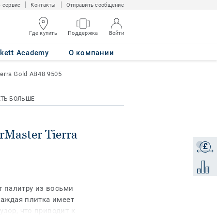
 сервис
Контакты
Отправить сообщение
Где купить
Поддержка
Войти
B48 9505
rkett Academy
О компании
ierra Gold AB48 9505
АТЬ БОЛЬШЕ
irMaster Tierra
£
Получи
Добави
ет палитру из восьми
 Каждая плитка имеет
узор, что приводит к