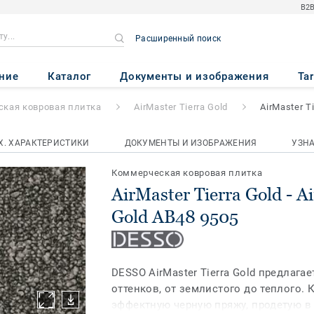
B2B
Расширенный поиск
Gold
- AirMaster Tierra Gold A
ние
Каталог
Документы и изображения
Ta
кая ковровая плитка
AirMaster Tierra Gold
AirMaster T
Х. ХАРАКТЕРИСТИКИ
ДОКУМЕНТЫ И ИЗОБРАЖЕНИЯ
УЗН
Коммерческая ковровая плитка
AirMaster Tierra Gold - A
Gold AB48 9505
DESSO AirMaster Tierra Gold предлага
оттенков, от землистого до теплого.
эффектную черную пряжу, продетую в 