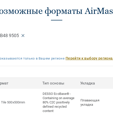
озможные форматы AirMaste
AB48 9505
Перейти к выбору региона
оказываются только в Вашем регионе
рмат
Тип основы
Укладка
DESSO EcoBase® -
Containing on average
Плавающая
Tile 500x500mm
80% C2C positively
укладка
defined recycled
content