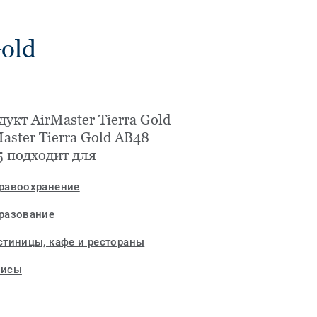
Gold
укт AirMaster Tierra Gold
aster Tierra Gold AB48
5 подходит для
равоохранение
разование
стиницы, кафе и рестораны
исы