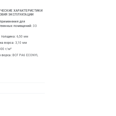
ну пола. С простой
ральный тон по всему
ЧЕСКИЕ ХАРАКТЕРИСТИКИ
олее яркий акцентный
ОВИЯ ЭКСПЛУАТАЦИИ
а. DESSO AirMaster
 применения для
овместной работы с
твенных помещений:
33
irMaster Nazca Gold.
 толщина:
6,50 мм
на ворса:
3,10 мм
о замкнутого цикла.
300 г/м²
в ворса:
BCF PA6 ECONYL