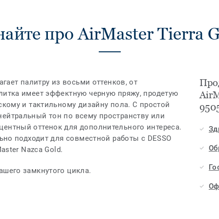
айте про AirMaster Tierra 
Прод
лагает палитру из восьми оттенков, от
плитка имеет эффектную черную пряжу, продетую
AirM
ескому и тактильному дизайну пола. С простой
950
нейтральный тон по всему пространству или
центный оттенок для дополнительного интереса.
Зд
ально подходит для совместной работы с DESSO
Об
Master Nazca Gold.
Го
ашего замкнутого цикла.
Оф