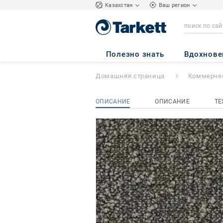
Kазахстан
Ваш регион
AirMaster Tierra 
Полезно знать
Вдохнове
Домашняя страница
Коммерчес
ОПИСАНИЕ
ОПИСАНИЕ
ТЕ