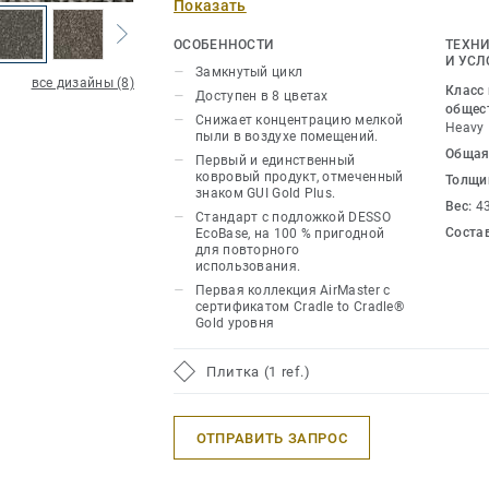
Показать
драматическому и тактильному дизай
структурой можно использовать нейт
ОСОБЕННОСТИ
ТЕХНИ
пространству или можно применить б
И УСЛ
Замкнутый цикл
все дизайны (8)
оттенок для дополнительного интерес
Класс
Доступен в 8 цветах
Tierra Gold идеально подходит для с
общес
Снижает концентрацию мелкой
Heavy
DESSO AirMaster Salina Gold и DESSO A
пыли в воздухе помещений.
Общая
Первый и единственный
ковровый продукт, отмеченный
Толщи
Эта коллекция является частью нашег
знаком GUI Gold Plus.
Вес:
4
Стандарт с подложкой DESSO
Соста
EcoBase, на 100 % пригодной
для повторного
использования.
Первая коллекция AirMaster с
сертификатом Cradle to Cradle®
Gold уровня
Плитка (1 ref.)
ОТПРАВИТЬ ЗАПРОС