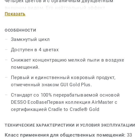
четырех цветов и с органичным двухцветным
внешним видом. Его нейтральный эффект
Показать
обеспечивает успокаивающее дополнение к
современным интерьерам рабочих мест — как
больших, так и маленьких. DESSO AirMaster Salina Gold
ОСОБЕННОСТИ
идеально подходит для совместной работы с DESSO
Замкнутый цикл
AirMaster Nazca Gold и DESSO AirMaster Tierra Gold.
Доступен в 4 цветах
Эта коллекция является частью нашего замкнутого
Снижает концентрацию мелкой пыли в воздухе
цикла.
помещений.
Первый и единственный ковровый продукт,
отмеченный знаком GUI Gold Plus.
Стандарт со 100% перерабатываемой основой
DESSO EcoBaseПервая коллекция AirMaster с
сертификацией Cradle to Cradle® Gold
ТЕХНИЧЕСКИЕ ХАРАКТЕРИСТИКИ И УСЛОВИЯ ЭКСПЛУАТАЦИИ
Класс применения для общественных помещений:
33