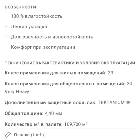
впишется в любой интерьер. Progressive House – это
ОСОБЕННОСТИ
безопасное напольное покрытие, которое имеет
100 % влагостойкость
экологическую маркировку «Листок Жизни».
Легкая укладка
Долговечность и износостойкость
Комфорт при эксплуатации
ТЕХНИЧЕСКИЕ ХАРАКТЕРИСТИКИ И УСЛОВИЯ ЭКСПЛУАТАЦИИ
Класс применения для жилых помещений:
23
Класс применения для общественных помещений:
34
Very Heavy
Дополнительный защитный слой, лак:
TEKTANIUM ®
Общая толщина:
4,40 мм
Количество м² в палете:
109,700 м²
Планка (1 ref.)