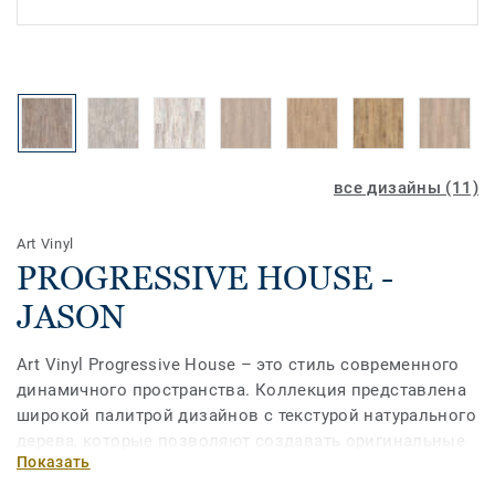
все дизайны (11)
Art Vinyl
PROGRESSIVE HOUSE -
JASON
Art Vinyl Progressive House – это стиль современного
динамичного пространства. Коллекция представлена
широкой палитрой дизайнов c текстурой натурального
дерева, которые позволяют создавать оригинальные
Показать
и классические интерьеры. Это простое и доступное,
но практичное и функциональное решение отлично