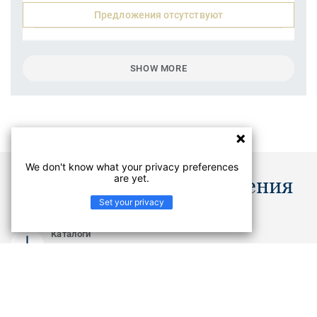
Предложения отсутствуют
SHOW MORE
We don't know what your privacy preferences
are yet.
Документы и изображения
Set your privacy
Каталоги
PDF
Не нашли, что искали? В Центре документации вы
найдете руководства по укладке и технические