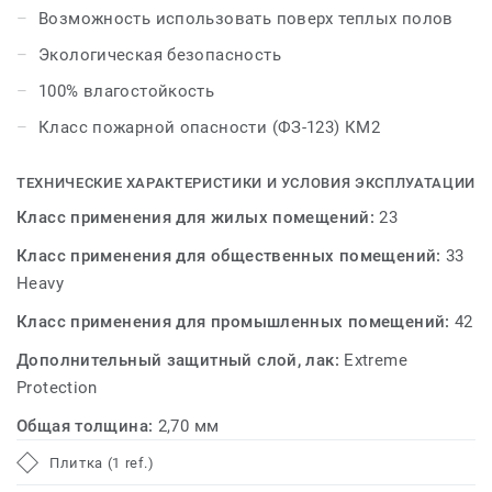
EPIC от Tarkett сочетает в себе ключевые
Возможность использовать поверх теплых полов
преимущества трех напольных покрытий: красоту
Экологическая безопасность
паркета, практичность линолеума и модульность
плитки. ART VINYL EPIC – креативный пол!
100% влагостойкость
Класс пожарной опасности (ФЗ-123) КМ2
С возможностями укладки Art Vinyl вы можете
ознакомиться в брошюре с вариантами укладки.
ТЕХНИЧЕСКИЕ ХАРАКТЕРИСТИКИ И УСЛОВИЯ ЭКСПЛУАТАЦИИ
Класс применения для жилых помещений:
23
Класс применения для общественных помещений:
33
Heavy
Класс применения для промышленных помещений:
42
Дополнительный защитный слой, лак:
Extreme
Protection
Общая толщина:
2,70 мм
Плитка (1 ref.)