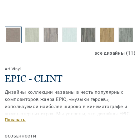
все дизайны (11)
Art Vinyl
EPIC - CLINT
Дизайны коллекции названы в честь популярных
композиторов жанра EPIC, «музыки героев»,
используемой наиболее широко в кинематографе и
компьютерных играх. Мы уверены, что дизайны EPIC
Показать
станут блокбастерами Вашего интерьера, от которых
невозможно отвести взгляд!
ОСОБЕННОСТИ