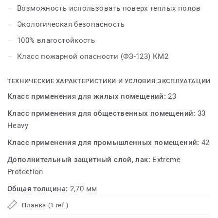
EPIC от Tarkett сочетает в себе ключевые
Возможность использовать поверх теплых полов
преимущества трех напольных покрытий: красоту
Экологическая безопасность
паркета, практичность линолеума и модульность
плитки. ART VINYL EPIC – креативный пол!
100% влагостойкость
Класс пожарной опасности (ФЗ-123) КМ2
С возможностями укладки Art Vinyl вы можете
ознакомиться в брошюре с вариантами укладки.
ТЕХНИЧЕСКИЕ ХАРАКТЕРИСТИКИ И УСЛОВИЯ ЭКСПЛУАТАЦИИ
Класс применения для жилых помещений:
23
Класс применения для общественных помещений:
33
Heavy
Класс применения для промышленных помещений:
42
Дополнительный защитный слой, лак:
Extreme
Protection
Общая толщина:
2,70 мм
Планка (1 ref.)