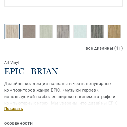
все дизайны (11)
Art Vinyl
EPIC - BRIAN
Дизайны коллекции названы в честь популярных
композиторов жанра EPIC, «музыки героев»,
используемой наиболее широко в кинематографе и
компьютерных играх. Мы уверены, что дизайны EPIC
Показать
станут блокбастерами Вашего интерьера, от которых
невозможно отвести взгляд!
ОСОБЕННОСТИ