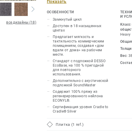
Показать
формы и придает образу обновленную
благодаря освежающим пастельным от
ОСОБЕННОСТИ
ТЕХНИ
линейка Linon — это то, что отличает
И УСЛ
Замкнутый цикл
все дизайны (18)
натуральных оттенков остаются верны
Класс
Доступен в 18 насыщенных
которая делает это текстильное прил
общес
цветах
Heavy
универсальным, в то время как остал
Предлагает мягкость и
тактильность коммерческим
Общая
позволяет дизайнерам исследовать 
помещениям, создавая «дом
Толщи
зонирования. Приглушенные, темно-р
вдали от дома» на рабочем
месте.
Вес:
3
розовато-лиловый и светло-голубой 
Стандарт с подложкой DESSO
Соста
и другими почти нейтральными оттен
EcoBase, на 100 % пригодной
для повторного
использование цвета и текстуры объе
использования.
создать мягкую, домашнюю канву с п
Дополнительно с акустической
повседневной привлекательностью, к
подложкой SoundMaster
сегодняшних условий рабочего места.
Содержит 100% пряжу из
регенерированного нейлона
структурированной петлей размером 
ECONYL®.
универсал для офиса, который уважи
Сертификация уровня Cradle to
бросает вызов традициям.Эта коллек
Cradle® Silver
нашего замкнутого цикла.
Плитка (1 ref.)