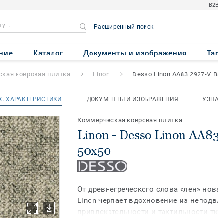
B2B
Расширенный поиск
non AA83 2927-V B8 50x50
ние
Каталог
Документы и изображения
Ta
кая ковровая плитка
Linon
Desso Linon AA83 2927-V B
Х. ХАРАКТЕРИСТИКИ
ДОКУМЕНТЫ И ИЗОБРАЖЕНИЯ
УЗН
Коммерческая ковровая плитка
Linon - Desso Linon AA8
50x50
От древнегреческого слова «лен» но
Linon черпает вдохновение из непод
привлекательности и тактильности т