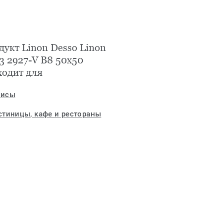
дукт Linon Desso Linon
3 2927-V B8 50x50
ходит для
исы
стиницы, кафе и рестораны