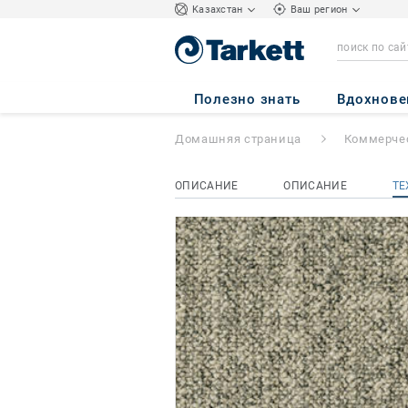
Kазахстан
Ваш регион
Linon
- Desso Li
Полезно знать
Вдохнове
Домашняя страница
Коммерчес
ОПИСАНИЕ
ОПИСАНИЕ
ТЕ