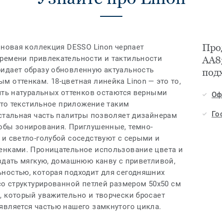
Про
 новая коллекция DESSO Linon черпает
ремени привлекательности и тактильности
AA8
идает образу обновленную актуальность
под
 оттенкам. 18-цветная линейка Linon — это то,
ять натуральных оттенков остаются верными
Оф
 это текстильное приложение таким
Го
остальная часть палитры позволяет дизайнерам
обы зонирования. Приглушенные, темно-
 и светло-голубой соседствуют с серыми и
енками. Проницательное использование цвета и
здать мягкую, домашнюю канву с приветливой,
ностью, которая подходит для сегодняшних
со структурированной петлей размером 50x50 см
, который уважительно и творчески бросает
является частью нашего замкнутого цикла.