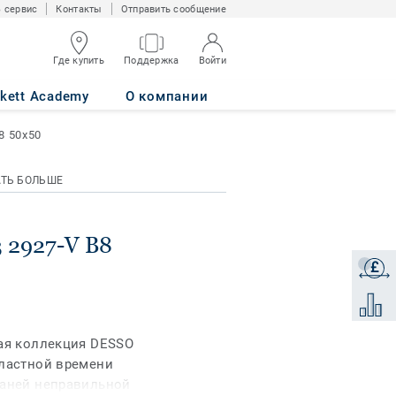
 сервис
Контакты
Отправить сообщение
Где купить
Поддержка
Войти
rkett Academy
О компании
8 50x50
АТЬ БОЛЬШЕ
3 2927-V B8
£
Получи
Добави
вая коллекция DESSO
властной времени
каней неправильной