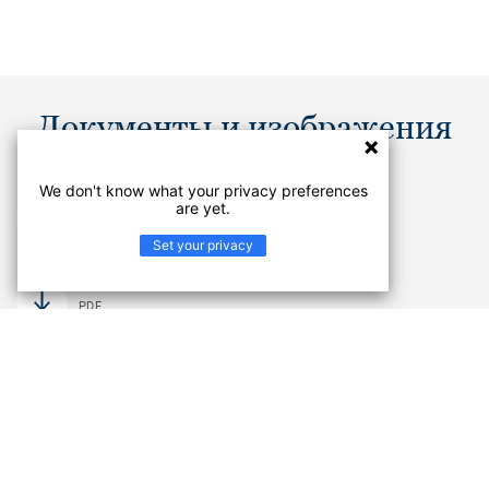
Документы и изображения
We don't know what your privacy preferences
Изображение коллекции
are yet.
JPG
Set your privacy
Каталоги
PDF
Не нашли, что искали? В Центре документации вы
найдете руководства по укладке и технические
характеристики продуктов из коллекции CREATIVE
СКАЧАТЬ ДОКУМЕНТЫ