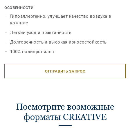
этом прочного полиэстера с поверхностью Ultra soft
touch. Плотный ворс и привлекательные дизайны не
ОСОБЕННОСТИ
оставят равнодушными поклонников современного и
Гипоаллергенно, улучшает качество воздуха в
классического стиля.
комнате
Легкий уход и практичность
Долговечность и высокая износостойкость
100% полипропилен
ОТПРАВИТЬ ЗАПРОС
Посмотрите возможные
форматы CREATIVE