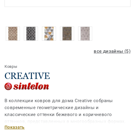
все дизайны (5)
Ковры
CREATIVE
В коллекции ковров для дома Creative собраны
современные геометрические дизайны и
классические оттенки бежевого и коричневого
оттенков, представленных в многообразных формах.
Показать
Ковры выполнены из исключительно мягкого и при