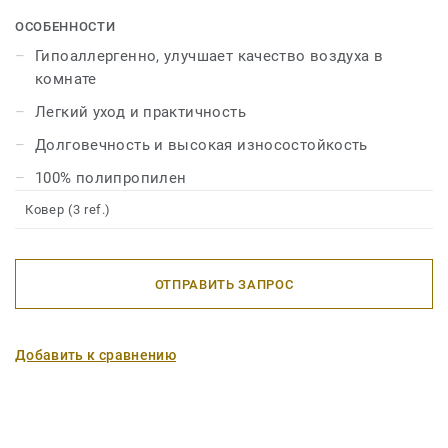
гостиной и спальни. Материал, из которого
изготовлены ковры, очень устойчив, функционален, а
ОСОБЕННОСТИ
также легкий в уходе, быстро и легко чистится.
Гипоаллергенно, улучшает качество воздуха в
комнате
Легкий уход и практичность
Долговечность и высокая износостойкость
100% полипропилен
Ковер (3 ref.)
ОТПРАВИТЬ ЗАПРОС
Добавить к сравнению