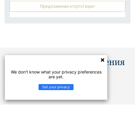
Предложения отсутствуют
Документы и изображения
We don't know what your privacy preferences
are yet.
Каталоги
Set your privacy
PDF
Не нашли, что искали? В Центре документации вы
найдете руководства по укладке и технические
характеристики продуктов из коллекции DREAM