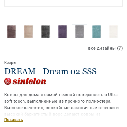
все дизайны (7)
Ковры
DREAM - Dream 02 SSS
Ковры для дома с самой нежной поверхностью Ultra
soft touch, выполненные из прочного полиэстера.
Высокое качество, спокойные лаконичные оттенки и
высокий бархатистый ворс делают ковры из
Показать
коллекции DREAM отличныным решением для