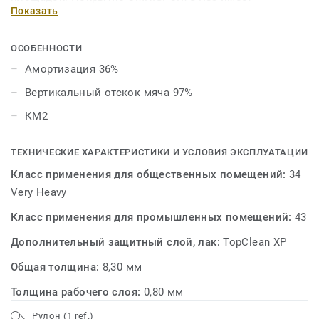
Показать
наибольшую толщину, а значит и лучший
амортизационный показатель, который является
определяющей характеристикой спортивного
ОСОБЕННОСТИ
покрытия, обеспечивающий максимальный комфорт
Амортизация 36%
для профессиональных спортсменов.
Вертикальный отскок мяча 97%
КМ2
ТЕХНИЧЕСКИЕ ХАРАКТЕРИСТИКИ И УСЛОВИЯ ЭКСПЛУАТАЦИИ
Класс применения для общественных помещений:
34
Very Heavy
Класс применения для промышленных помещений:
43
Дополнительный защитный слой, лак:
TopClean XP
Общая толщина:
8,30 мм
Толщина рабочего слоя:
0,80 мм
Рулон (1 ref.)