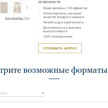
и исключительная плотность создают
ОСОБЕННОСТИ
эффект, который делает интерьерное
Яркие дизайны с 3D-эффектом
роскошным и запоминающимся, а ощ
Гипоаллергенно, улучшает
прикосновения – незабываемым.
качество воздуха в комнате
все дизайны (11)
Легкий уход и практичность
Долговечность и высокая
износостойкость
100% полипропилен
ОТПРАВИТЬ ЗАПРОС
трите возможные формат
енок