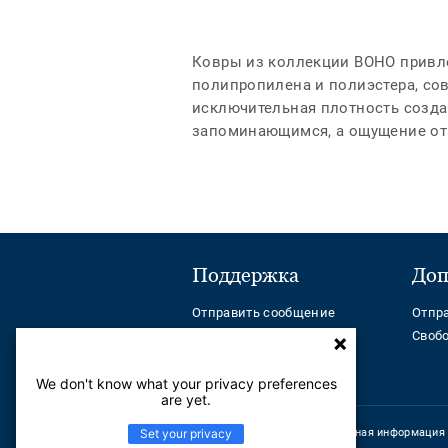
Ковры из коллекции BOHO привл
полипропилена и полиэстера, со
исключительная плотность созда
запоминающимся, а ощущение от
Поддержка
Доп
Отправить сообщение
Отпр
Телефон:
Своб
+ 7(7172) 790099
Help Center
We don't know what your privacy preferences
are yet.
Set your privacy
Корпоративная информация