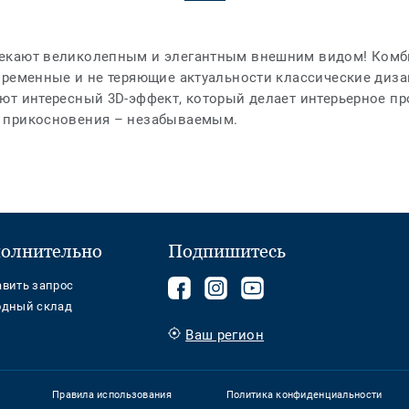
екают великолепным и элегантным внешним видом! Комби
временные и не теряющие актуальности классические диза
ют интересный 3D-эффект, который делает интерьерное п
 прикосновения – незабываемым.
олнительно
Подпишитесь
Подписывайтесь
components.footer.tark
Follow
авить запрос
одный склад
на
us
нас
on
Ваш регион
на
YouTube
Facebook
Правила использования
Политика конфиденциальности