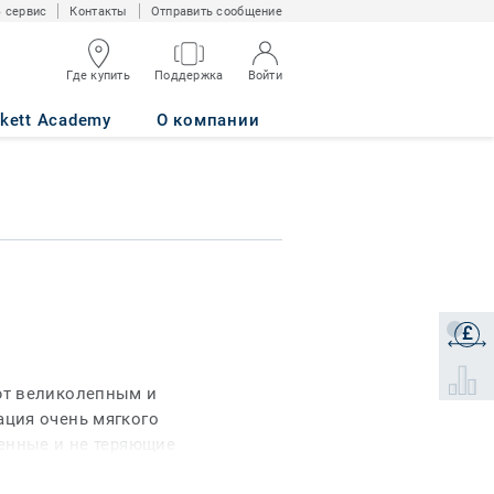
 сервис
Контакты
Отправить сообщение
Где купить
Поддержка
Войти
rkett Academy
О компании
£
Получи
Select 
ют великолепным и
ция очень мягкого
енные и не теряющие
 разноуровневый ворс