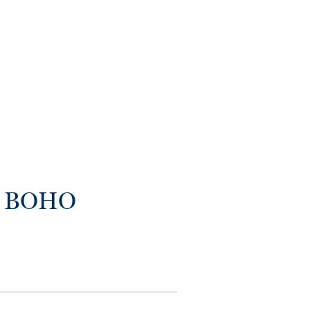
 интересный 3D-
 пространство
ущение от
ы BOHO