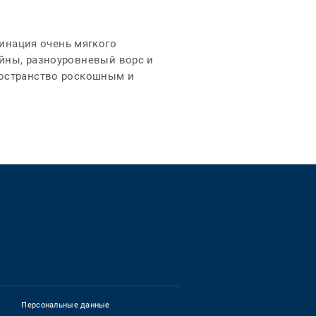
нация очень мягкого
йны, разноуровневый ворс и
ространство роскошным и
ett_social_instagram
Персональные данные