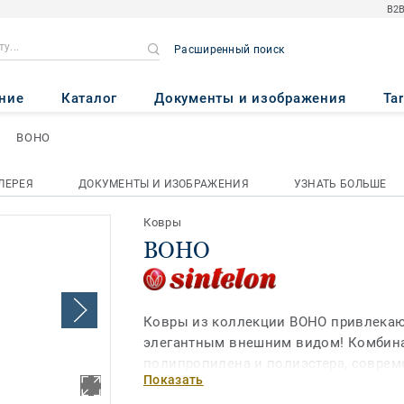
B2B
Расширенный поиск
ние
Каталог
Документы и изображения
Ta
BOHO
ЛЕРЕЯ
ДОКУМЕНТЫ И ИЗОБРАЖЕНИЯ
УЗНАТЬ БОЛЬШЕ
Ковры
BOHO
Ковры из коллекции BOHO привлека
элегантным внешним видом! Комбина
полипропилена и полиэстера, соврем
Показать
актуальности классические дизайны,