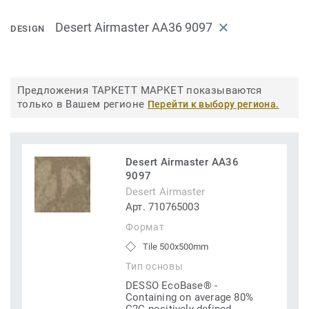
Desert Airmaster AA36 9097
DESIGN
Предложения ТАРКЕТТ МАРКЕТ показываются
только в Вашем регионе
Перейти к выбору региона.
Desert Airmaster AA36
9097
Desert Airmaster
Арт. 710765003
Формат
Tile 500x500mm
Тип основы
DESSO EcoBase® -
Containing on average 80%