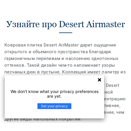
Узнайте про Desert Airmaster
Ковровая плитка Desert AirMaster дарит ощущение
открытого и объемного пространства благодаря
гармоничным переливам и наслоению однотонных
оттенков. Такой дизайн чем-то напоминает узоры
песчаных дюн в пустыне. Коллекция имеет палитру из
девяти нейтральных тонов – от теплого до
прохладного и от светлого до темного цвета. Desert
We don't know what your privacy preferences
AirMaster обладает уникальной запатентованной
are yet.
технологией AirMaster, которая снижает концентрацию
мелкой пыли в воздухе в четыре раза эффективнее,
Set your privacy
чем обычные ковры и в восемь раз эффективнее, чем
другие виды напольных покрытий.