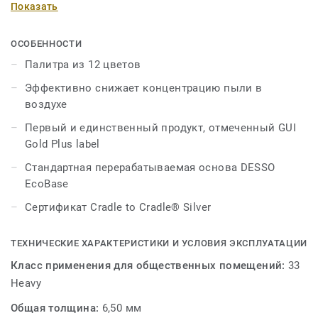
Показать
песчаных дюн в пустыне. Коллекция имеет палитру из
девяти нейтральных тонов – от теплого до
прохладного и от светлого до темного цвета. Desert
ОСОБЕННОСТИ
AirMaster обладает уникальной запатентованной
Палитра из 12 цветов
технологией AirMaster, которая снижает концентрацию
Эффективно снижает концентрацию пыли в
мелкой пыли в воздухе в четыре раза эффективнее,
воздухе
чем обычные ковры и в восемь раз эффективнее, чем
другие виды напольных покрытий.
Первый и единственный продукт, отмеченный GUI
Gold Plus label
Стандартная перерабатываемая основа DESSO
EcoBase
Сертификат Cradle to Cradle® Silver
ТЕХНИЧЕСКИЕ ХАРАКТЕРИСТИКИ И УСЛОВИЯ ЭКСПЛУАТАЦИИ
Класс применения для общественных помещений:
33
Heavy
Общая толщина:
6,50 мм