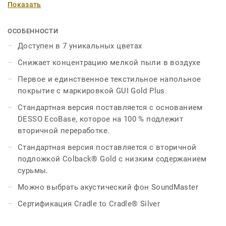
Показать
классических ковров (PM10). AirMaster Earth доступен
в семи уникальных цветовых сочетаниях, включая
пять нейтральных оттенков и два ярких акцентных
ОСОБЕННОСТИ
цвета. Каждая панель переплетена черной нитью, что
Доступен в 7 уникальных цветах
придает полу характер рисунка, а также драматичный и
Снижает концентрацию мелкой пыли в воздухе
рельефный вид. AirMaster Earth можно комбинировать
с AirMaster Tones, что позволяет дизайнерам
Первое и единственное текстильное напольное
создавать зоны и дорожки в открытых пространствах
покрытие с маркировкой GUI Gold Plus.
или придавать особый характер элементам дизайна и
Стандартная версия поставляется с основанием
центральным деталям в конференц-залах и приемных.
DESSO EcoBase, которое на 100 % подлежит
вторичной переработке.
Обе коллекции поставляются в упаковке с подложкой
EcoBase™, которая содержит как минимум 75%
Стандартная версия поставляется с вторичной
материалов, пригодных для вторичной переработки, в
подложкой Colback® Gold с низким содержанием
соответствии с принципами сертификации Cradle to
сурьмы.
Cradle®. Кроме того, текстильные плиты AirMaster
Можно выбрать акустический фон SoundMaster
Earth и Tones также поставляются с Colback® Gold,
основной подложкой, которая содержит на 95 %
Сертификация Cradle to Cradle® Silver
меньше сурьмы, что помогает поддерживать
ограниченные запасы сурьмы и обеспечивает более