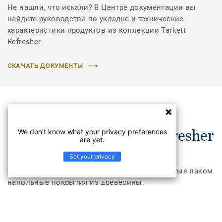
Не нашли, что искали? В Центре документации вы
найдете руководства по укладке и технические
характеристики продуктов из коллекции Tarkett
Refresher
СКАЧАТЬ ДОКУМЕНТЫ
Узнайте про Tarkett Refresher
We don't know what your privacy preferences
are yet.
Set your privacy
Tarkett Refresher очищает и защищает покрытые лаком
напольные покрытия из древесины.