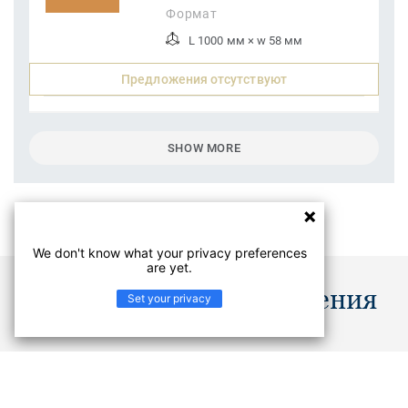
Формат
L 1000 мм × w 58 мм
Предложения отсутствуют
SHOW MORE
We don't know what your privacy preferences
are yet.
Документы и изображения
Set your privacy
Images