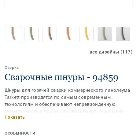
все дизайны (117)
Сварка
Сварочные шнуры - 94859
Шнуры для горячей сварки коммерческого линолеума
Tarkett производятся по самым современным
технологиям и обеспечивают непревзойденную
герметичность и прочность сваривания. А широкий
Показать
ассортимент позволит выбрать шнур наиболее
подходящий по цвету к дизайну ПВХ-покрытия.
ОСОБЕННОСТИ