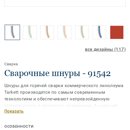
все дизайны (117)
Сварка
Сварочные шнуры - 91542
Шнуры для горячей сварки коммерческого линолеума
Tarkett производятся по самым современным
технологиям и обеспечивают непревзойденную
герметичность и прочность сваривания. А широкий
Показать
ассортимент позволит выбрать шнур наиболее
подходящий по цвету к дизайну ПВХ-покрытия.
ОСОБЕННОСТИ