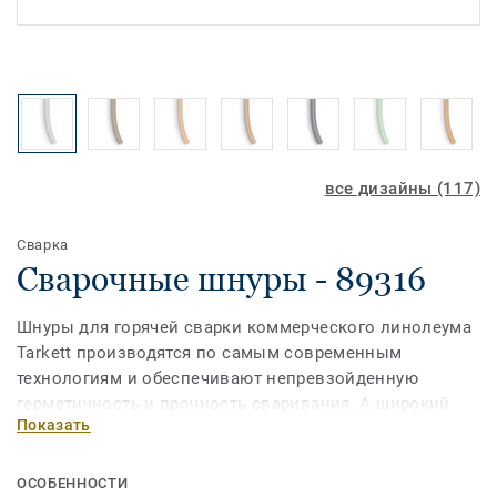
все дизайны (117)
Сварка
Сварочные шнуры - 89316
Шнуры для горячей сварки коммерческого линолеума
Tarkett производятся по самым современным
технологиям и обеспечивают непревзойденную
герметичность и прочность сваривания. А широкий
Показать
ассортимент позволит выбрать шнур наиболее
подходящий по цвету к дизайну ПВХ-покрытия.
ОСОБЕННОСТИ