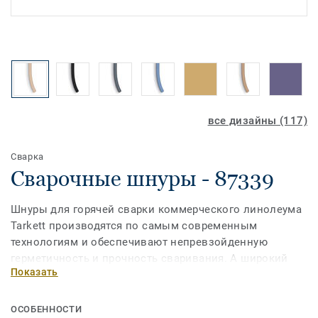
все дизайны (117)
Сварка
Сварочные шнуры - 87339
Шнуры для горячей сварки коммерческого линолеума
Tarkett производятся по самым современным
технологиям и обеспечивают непревзойденную
герметичность и прочность сваривания. А широкий
Показать
ассортимент позволит выбрать шнур наиболее
подходящий по цвету к дизайну ПВХ-покрытия.
ОСОБЕННОСТИ