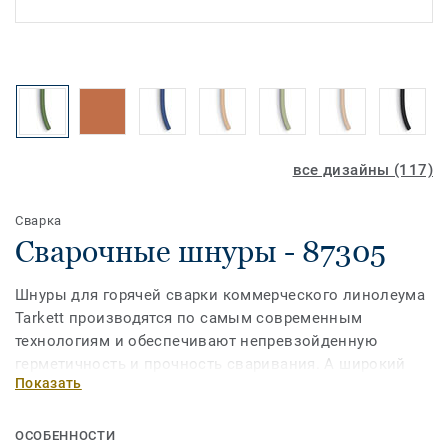
все дизайны (117)
Сварка
Сварочные шнуры - 87305
Шнуры для горячей сварки коммерческого линолеума
Tarkett производятся по самым современным
технологиям и обеспечивают непревзойденную
герметичность и прочность сваривания. А широкий
Показать
ассортимент позволит выбрать шнур наиболее
подходящий по цвету к дизайну ПВХ-покрытия.
ОСОБЕННОСТИ