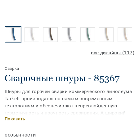
все дизайны (117)
Сварка
Сварочные шнуры - 85367
Шнуры для горячей сварки коммерческого линолеума
Tarkett производятся по самым современным
технологиям и обеспечивают непревзойденную
герметичность и прочность сваривания. А широкий
Показать
ассортимент позволит выбрать шнур наиболее
подходящий по цвету к дизайну ПВХ-покрытия.
ОСОБЕННОСТИ