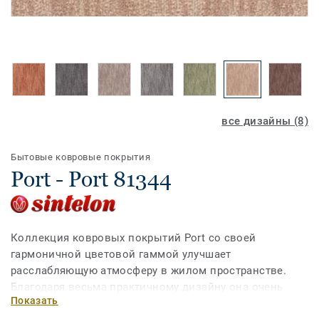
все дизайны (8)
Бытовые ковровые покрытия
Port - Port 81344
Коллекция ковровых покрытий Port со своей
гармоничной цветовой гаммой улучшает
расслабляющую атмосферу в жилом пространстве.
Благодаря весьма практичному дизайну она очень
Показать
проста в обслуживании.