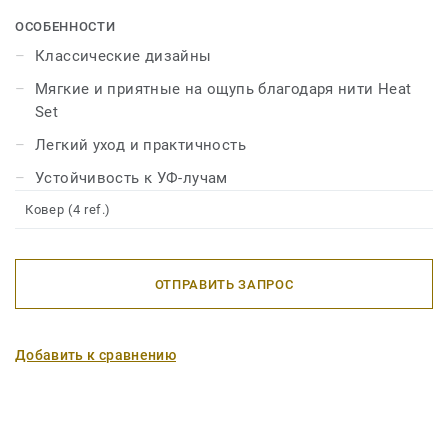
на ощупь. Ковры из нитей Heat Set устойчивы к
ультрафиолетовых лучей и неприхотливы в уходе.
ОСОБЕННОСТИ
Классические дизайны
Мягкие и приятные на ощупь благодаря нити Heat
Set
Легкий уход и практичность
Устойчивость к УФ-лучам
Ковер (4 ref.)
ОТПРАВИТЬ ЗАПРОС
Добавить к сравнению