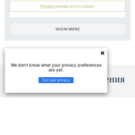
Предложения отсутствуют
SHOW MORE
We don't know what your privacy preferences
are yet.
Документы и изображения
Set your privacy
Каталоги
PDF
Не нашли, что искали? В Центре документации вы
найдете руководства по укладке и технические