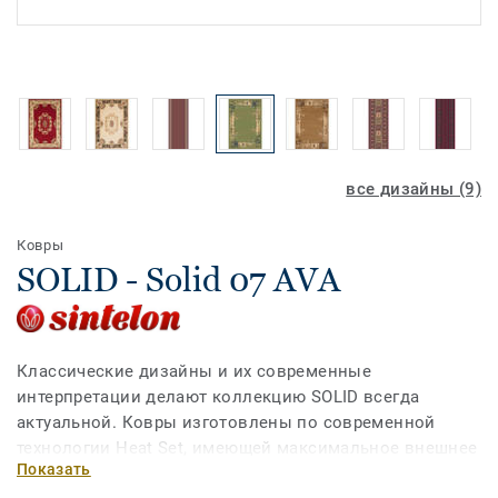
все дизайны (9)
Ковры
SOLID - Solid 07 AVA
Классические дизайны и их современные
интерпретации делают коллекцию SOLID всегда
актуальной. Ковры изготовлены по современной
технологии Heat Set, имеющей максимальное внешнее
Показать
сходство с натуральной шерстью, мягкие и приятные