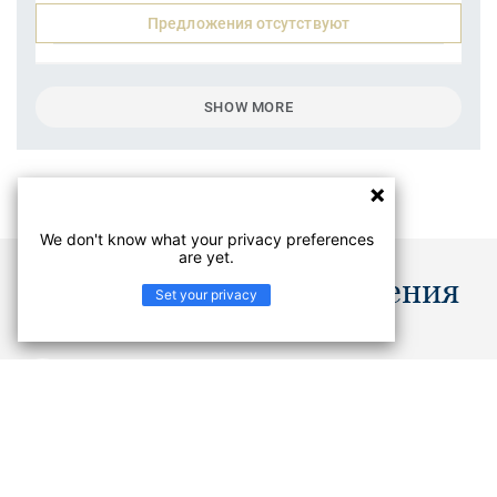
Предложения отсутствуют
SHOW MORE
We don't know what your privacy preferences
are yet.
Документы и изображения
Set your privacy
Каталоги
PDF
Не нашли, что искали? В Центре документации вы
найдете руководства по укладке и технические