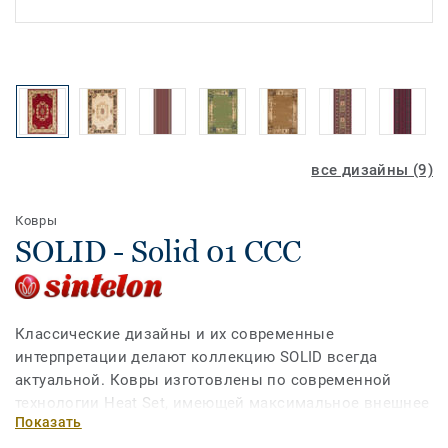
все дизайны (9)
Ковры
SOLID - Solid 01 CCC
Классические дизайны и их современные
интерпретации делают коллекцию SOLID всегда
актуальной. Ковры изготовлены по современной
технологии Heat Set, имеющей максимальное внешнее
Показать
сходство с натуральной шерстью, мягкие и приятные