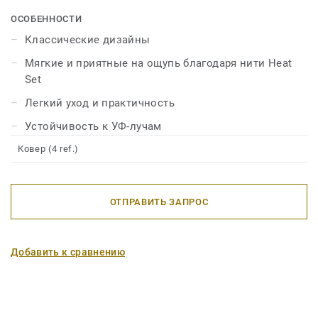
на ощупь. Ковры из нитей Heat Set устойчивы к
ультрафиолетовых лучей и неприхотливы в уходе.
ОСОБЕННОСТИ
Классические дизайны
Мягкие и приятные на ощупь благодаря нити Heat
Set
Легкий уход и практичность
Устойчивость к УФ-лучам
Ковер (4 ref.)
ОТПРАВИТЬ ЗАПРОС
Добавить к сравнению