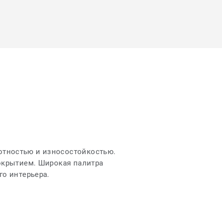
отностью и износостойкостью.
окрытием. Широкая палитра
го интeрьера.