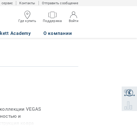
 сервис
Контакты
Отправить сообщение
Где купить
Поддержка
Войти
rkett Academy
О компании
£
Получи
Select 
 коллекции VEGAS
ностью и
струкция ковра
д и легкий уход за