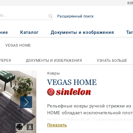
B2B
Расширенный поиск
ние
Каталог
Документы и изображения
Ta
VEGAS HOME
ЛЕРЕЯ
ДОКУМЕНТЫ И ИЗОБРАЖЕНИЯ
УЗНАТЬ БОЛЬШЕ
Ковры
VEGAS HOME
Рельефные ковры ручной стрижки из
HOME обладает исключительной плот
износостойкостью. Современная кон
Показать
обеспечивает стабильный внешний ви