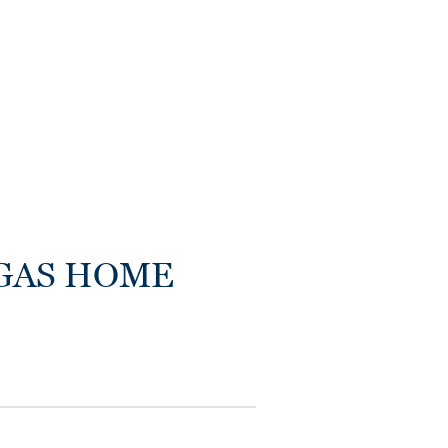
ьных дизайнов
еркнуть
EGAS HOME