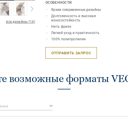
покрытием. Широкая палитра актуал
ОСОБЕННОСТИ
позволит легко выбрать ковер и подч
Яркие современные дизайны
индивидуальность вашего интeрьера.
Долговечность и высокая
износостойкость
все дизайны (14)
Нить фризе
Легкий уход и практичность
100% полипропилен
ОТПРАВИТЬ ЗАПРОС
те возможные форматы V
енок