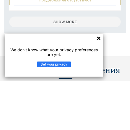
Предложения отсутствуют
SHOW MORE
We don't know what your privacy preferences
are yet.
Set your privacy
Документы и изображения
Брошюра
PDF
Не нашли, что искали? В Центре документации вы
найдете руководства по укладке и технические
характеристики продуктов из коллекции PLEASURE