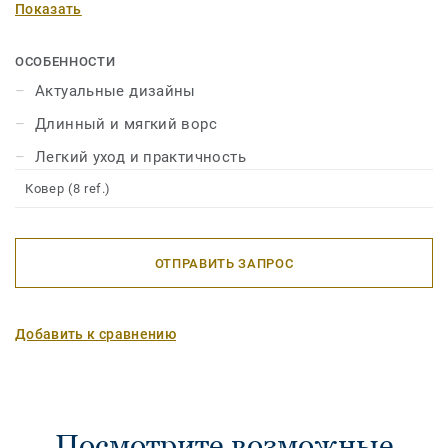
Показать
исполнения подчеркнут ваш индивидуальный стиль и
станут отличным решением для гостиной и спальни.
ОСОБЕННОСТИ
Актуальные дизайны
Длинный и мягкий ворс
Легкий уход и практичность
Ковер (8 ref.)
ОТПРАВИТЬ ЗАПРОС
Добавить к сравнению
Посмотрите возможные