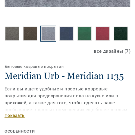
все дизайны (7)
Бытовые ковровые покрытия
Meridian Urb - Meridian 1135
Если вы ищете удобные и простые ковровые
покрытия для предохранения пола на кухне или в
прихожей, а также для того, чтобы сделать ваше
пребывание в данных помещениях еще более теплым
Показать
и комфортным, ковровые покрытия Meridian Urb - это
правильное решение для вас.
ОСОБЕННОСТИ