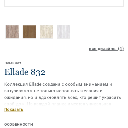
все дизайны (4)
Ламинат
Ellade 832
Коллекция Ellade создана с особым вниманием и
энтузиазмом не только исполнять желания и
ожидания, но и вдохновлять всех, кто решит украсить
свой дом. На каждой планке имеется уникальная
Показать
печать природы – эффект уложенной натуральной
массивной доски. Гармоничность интерьера
приоткрывает дверь в царство воображения и
ОСОБЕННОСТИ