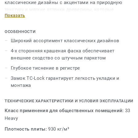
классические дизайны с акцентами на природную
текстуру и мягкие оттенки древесины, которые
Показать
создадут в вашем доме комфортную и тёплую
атмосферу. Используемая в коллекции BALLET
технология тиснения в регистре придаёт планкам
ОСОБЕННОСТИ
естественную красоту дерева. В коллекции
Широкий ассортимент классических дизайнов
используется эффект массивной доски и 4-х
4-х сторонняя крашеная фаска обеспечивает
сторонняя фаска. Усиленная влагостойкость
внешнее сходство со штучным паркетом
благодаря усовершенствованной технологии защиты
ламината от влаги – PRO Tech3S. А замок TC-Lock
Глубокое тиснение в регистре
обеспечивает легкий монтаж. Высокая устойчивость к
Замок TC-Lock гарантирует легкость укладки и
истиранию ламината – (AC5) соответствует 33 классу
монтажа
применения.
ТЕХНИЧЕСКИЕ ХАРАКТЕРИСТИКИ И УСЛОВИЯ ЭКСПЛУАТАЦИИ
Класс применения для общественных помещений:
33
Heavy
Плотность плиты:
930 кг/м³