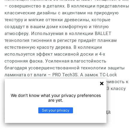
– совершенство в деталях. В коллекции представлены
классические дизайны с акцентами на природную
текстуру и мягкие оттенки древесины, которые
создадут в вашем доме комфортную и тёплую
атмосферу. Используемая в коллекции BALLET
технология тиснения в регистре придаёт планкам
естественную красоту дерева. В коллекции
используется эффект массивной доски и 4-х
сторонняя фаска. Усиленная влагостойкость
благодаря усовершенствованной технологии защиты
ламината от влаги – PRO Tech3S. А замок TC-Lock
обеспечивает легкий монтаж. Высокая устойчивость к
истиранию ламината – (AC5) соответствует 33 классу
We don't know what your privacy preferences
применения.
are yet.
Set your privacy
Продукт BALLET Sylphide / Сильфида
подходит для
Жилые помещения