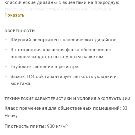
классические дизайны с акцентами на природную
текстуру и мягкие оттенки древесины, которые
Показать
создадут в вашем доме комфортную и тёплую
атмосферу. Используемая в коллекции BALLET
технология тиснения в регистре придаёт планкам
ОСОБЕННОСТИ
естественную красоту дерева. В коллекции
Широкий ассортимент классических дизайнов
используется эффект массивной доски и 4-х
4-х сторонняя крашеная фаска обеспечивает
сторонняя фаска. Усиленная влагостойкость
внешнее сходство со штучным паркетом
благодаря усовершенствованной технологии защиты
ламината от влаги – PRO Tech3S. А замок TC-Lock
Глубокое тиснение в регистре
обеспечивает легкий монтаж. Высокая устойчивость к
Замок TC-Lock гарантирует легкость укладки и
истиранию ламината – (AC5) соответствует 33 классу
монтажа
применения.
ТЕХНИЧЕСКИЕ ХАРАКТЕРИСТИКИ И УСЛОВИЯ ЭКСПЛУАТАЦИИ
Класс применения для общественных помещений:
33
Heavy
Плотность плиты:
930 кг/м³