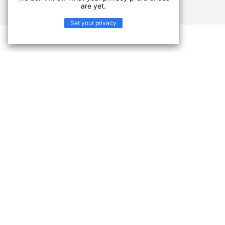
СКАЧАТЬ ДОКУМЕНТЫ
are yet.
Set your privacy
Узнайте про ФАВОРИТ
ФАВОРИТ – ПРИВИЛЕГИИ ИЗБРАННЫХ
Великолепные классические дизайны дворцового
паркета, сложно тонированное палубное дерево и
смелые орнаменты дизайнов коллекции ФАВОРИТ
окунут вас в чарующе прекрасный мир фантазий,
капризов и роскоши королевских апартаментов.
Закройте глаза, прикоснитесь к этому полу и
перенеситесь в эту иную, запретную, реальность,
ощутите ее кончиками пальцев… Теперь это возможно
благодаря технологии «ЖИВАЯ СТРУКТУРА»,