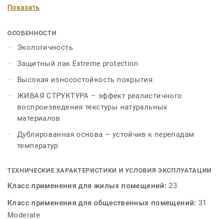
смелые орнаменты дизайнов коллекции ФАВОРИТ
Показать
окунут вас в чарующе прекрасный мир фантазий,
капризов и роскоши королевских апартаментов.
ОСОБЕННОСТИ
Закройте глаза, прикоснитесь к этому полу и
Экологичность
перенеситесь в эту иную, запретную, реальность,
Защитный лак Extreme protection
ощутите ее кончиками пальцев… Теперь это возможно
благодаря технологии «ЖИВАЯ СТРУКТУРА»,
Высокая износостойкость покрытия
создающей реалистичный рельеф покрытия, а
ЖИВАЯ СТРУКТУРА – эффект реалистичного
дополнительная основа из полиэстера подарит вам
воспроизведения текстуры натуральных
дополнительный комфорт и обеспечит покрытию
материалов
стойкость к перепадам температур.
Дублированная основа – устойчив к перепадам
температур
ТЕХНИЧЕСКИЕ ХАРАКТЕРИСТИКИ И УСЛОВИЯ ЭКСПЛУАТАЦИИ
Класс применения для жилых помещений:
23
Класс применения для общественных помещений:
31
Moderate