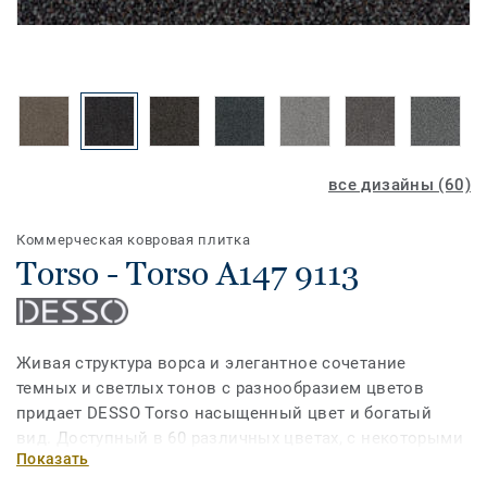
все дизайны (60)
Коммерческая ковровая плитка
Torso - Torso A147 9113
Живая структура ворса и элегантное сочетание
темных и светлых тонов с разнообразием цветов
придает DESSO Torso насыщенный цвет и богатый
вид. Доступный в 60 различных цветах, с некоторыми
Показать
оттенками, доступными в широком ассортименте,