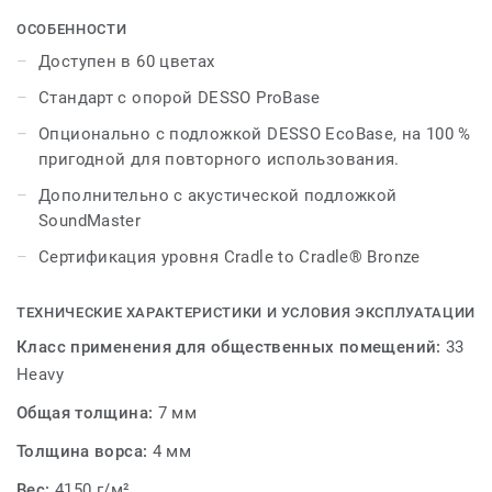
DESSO Torso сочетает в себе элегантность и роскошь с
качеством и надежностью, предлагая напольное
ОСОБЕННОСТИ
решение, подходящее для любой среды.
Доступен в 60 цветах
Стандарт с опорой DESSO ProBase
Опционально с подложкой DESSO EcoBase, на 100 %
пригодной для повторного использования.
Дополнительно с акустической подложкой
SoundMaster
Сертификация уровня Cradle to Cradle® Bronze
ТЕХНИЧЕСКИЕ ХАРАКТЕРИСТИКИ И УСЛОВИЯ ЭКСПЛУАТАЦИИ
Класс применения для общественных помещений:
33
Heavy
Общая толщина:
7 мм
Толщина ворса:
4 мм
Вес:
4150 г/м²