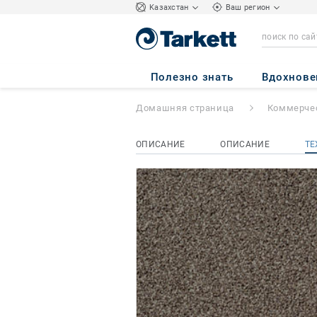
Kазахстан
Ваш регион
Torso
- Torso A14
Полезно знать
Вдохнове
Домашняя страница
Коммерчес
ОПИСАНИЕ
ОПИСАНИЕ
ТЕ