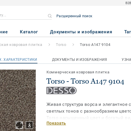
B2B
Расширенный поиск
7 9104
ние
Каталог
Документы и изображения
Ta
кая ковровая плитка
Torso
Torso A147 9104
Х. ХАРАКТЕРИСТИКИ
ДОКУМЕНТЫ И ИЗОБРАЖЕНИЯ
УЗН
Коммерческая ковровая плитка
Torso - Torso A147 9104
Живая структура ворса и элегантное 
светлых тонов с разнообразием цвет
Torso насыщенный цвет и богатый ви
Показать
различных цветах, с некоторыми отт