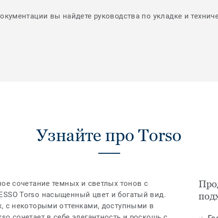
документации вы найдете руководства по укладке и технич
Узнайте про Torso
Прод
ное сочетание темных и светлых тонов с
ESSO Torso насыщенный цвет и богатый вид.
под
х, с некоторыми оттенками, доступными в
so сочетает в себе элегантность и роскошь с