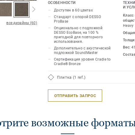
широком ассортименте, DESSO Torso с
ОСОБЕННОСТИ
ТЕХНИ
элегантность и роскошь с качеством 
И УСЛ
Доступен в 60 цветах
предлагая напольное решение, подхо
Класс
Стандарт с опорой DESSO
среды.
общес
ProBase
все дизайны (60)
Heavy
Опционально с подложкой
DESSO EcoBase, на 100 %
Общая
пригодной для повторного
Толщи
использования.
Вес:
4
Дополнительно с акустической
подложкой SoundMaster
Соста
Сертификация уровня Cradle to
Cradle® Bronze
Плитка (1 ref.)
ОТПРАВИТЬ ЗАПРОС
трите возможные форматы