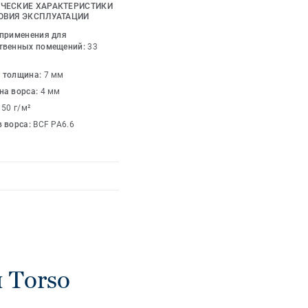
очетает в себе
ЧЕСКИЕ ХАРАКТЕРИСТИКИ
и надежностью,
ОВИЯ ЭКСПЛУАТАЦИИ
дящее для любой
 применения для
твенных помещений:
33
 толщина:
7 мм
на ворса:
4 мм
150 г/м²
в ворса:
BCF PA6.6
 Torso