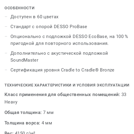
DESSO Torso сочетает в себе элегантность и роскошь с
качеством и надежностью, предлагая напольное
ОСОБЕННОСТИ
решение, подходящее для любой среды.
Доступен в 60 цветах
Стандарт с опорой DESSO ProBase
Опционально с подложкой DESSO EcoBase, на 100 %
пригодной для повторного использования.
Дополнительно с акустической подложкой
SoundMaster
Сертификация уровня Cradle to Cradle® Bronze
ТЕХНИЧЕСКИЕ ХАРАКТЕРИСТИКИ И УСЛОВИЯ ЭКСПЛУАТАЦИИ
Класс применения для общественных помещений:
33
Heavy
Общая толщина:
7 мм
Толщина ворса:
4 мм
Вес:
4150 г/м²