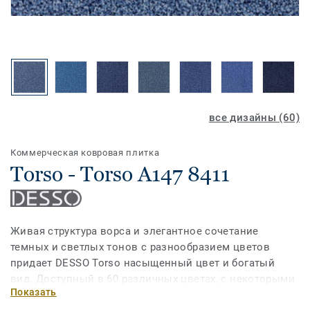
все дизайны (60)
Коммерческая ковровая плитка
Torso - Torso A147 8411
Живая структура ворса и элегантное сочетание
темных и светлых тонов с разнообразием цветов
придает DESSO Torso насыщенный цвет и богатый
вид. Доступный в 60 различных цветах, с некоторыми
Показать
оттенками, доступными в широком ассортименте,