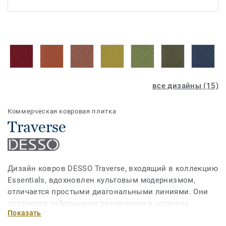
все дизайны (15)
Коммерческая ковровая плитка
Traverse
Дизайн ковров DESSO Traverse, входящий в коллекцию
Essentials, вдохновлен культовым модернизмом,
отличается простыми диагональными линиями. Они
создаются небольшими различиями в оттенках
Показать
красителей, а также небольшими выступами в