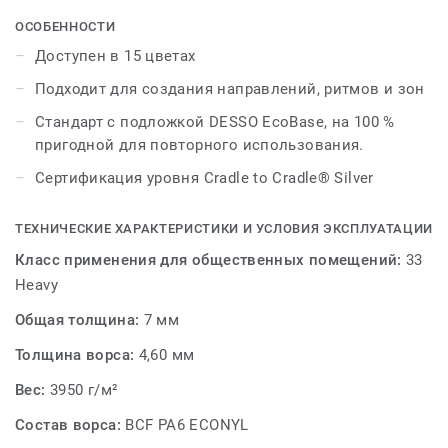
конструкции пряжи. Следовательно, узор, который вы
видите, зависит от того, где вы находитесь в комнате,
ОСОБЕННОСТИ
а также от того, откуда исходит источник света. И
Доступен в 15 цветах
когда вы двигаетесь, создается эффект тонкого
Подходит для создания направлений, ритмов и зон
динамизма, когда участки пола меняются акцентами,
вызванными слабым чередованием света и тени.
Стандарт с подложкой DESSO EcoBase, на 100 %
пригодной для повторного использования.
Всего два набора диагоналей — наклонные слева
Сертификация уровня Cradle to Cradle® Silver
направо и зеркально противоположные — позволяют
дизайнеру создавать классические узоры «елочка» и
«тесак», но это только начало. Используя
ТЕХНИЧЕСКИЕ ХАРАКТЕРИСТИКИ И УСЛОВИЯ ЭКСПЛУАТАЦИИ
нерегулярные узоры, дизайнер может играть с
Класс применения для общественных помещений:
33
направлениями, ритмами и зонами, придавая простым
Heavy
линиям удивительно неожиданную богатую
индивидуальность. Траверс доступен в 15 цветах,
Общая толщина:
7 мм
предоставляя беспрецедентные возможности для
Толщина ворса:
4,60 мм
творчества. Добавьте к этому формат досок, и простые
диагонали превратятся в калейдоскоп возможностей.
Вес:
3950 г/м²
Состав ворса:
BCF PA6 ECONYL