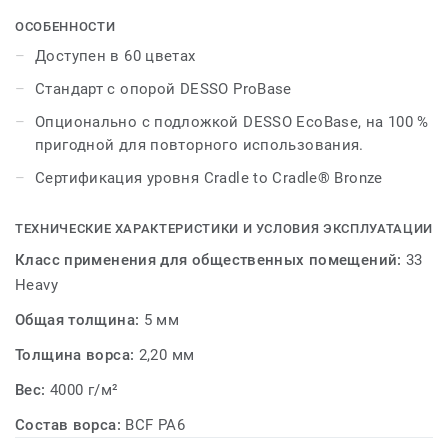
обеспечивает именно тот стиль, который вдохновит
загруженные коммерческие офисы. Доступный в
ОСОБЕННОСТИ
диапазоне 60 цветов с определенными оттенками.
Доступен в 60 цветах
Возможности сочетания дизайнов безграничны!
Стандарт с опорой DESSO ProBase
Опционально с подложкой DESSO EcoBase, на 100 %
пригодной для повторного использования.
Сертификация уровня Cradle to Cradle® Bronze
ТЕХНИЧЕСКИЕ ХАРАКТЕРИСТИКИ И УСЛОВИЯ ЭКСПЛУАТАЦИИ
Класс применения для общественных помещений:
33
Heavy
Общая толщина:
5 мм
Толщина ворса:
2,20 мм
Вес:
4000 г/м²
Состав ворса:
BCF PA6