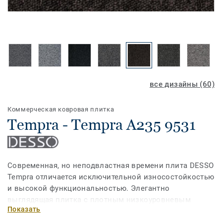
все дизайны (60)
Коммерческая ковровая плитка
Tempra - Tempra A235 9531
Современная, но неподвластная времени плита DESSO
Tempra отличается исключительной износостойкостью
и высокой функциональностью. Элегантно
выглядящая плитка с плотным низкоуровневым
Показать
петельным ворсом и яркими цветовыми решениями