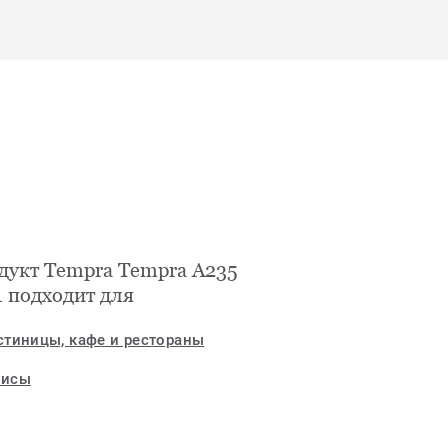
дукт Tempra Tempra A235
1 подходит для
стиницы, кафе и рестораны
исы