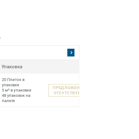
.
Упаковка
20 Плиток в
упаковке
ПРЕДЛОЖЕНИЯ
5 м² в упаковке
ОТСУТСТВУЮТ
48 упаковок на
палете