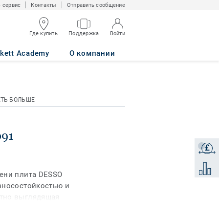
 сервис
Контакты
Отправить сообщение
Где купить
Поддержка
Войти
rkett Academy
О компании
АТЬ БОЛЬШЕ
091
£
Получи
Добави
мени плита DESSO
зносостойкостью и
тно выглядящая
етельным ворсом и