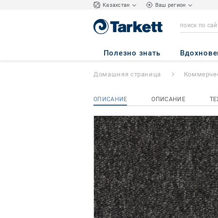
Kазахстан
Ваш регион
Tempra
- Tempra
Полезно знать
Вдохнове
Домашняя страница
Коммерчес
ОПИСАНИЕ
ОПИСАНИЕ
ТЕ