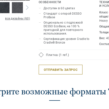
яркими цветовыми решениями обеспе
ОСОБЕННОСТИ
ТЕХНИ
стиль, который вдохновит загруженн
И УСЛ
Доступен в 60 цветах
офисы. Доступный в диапазоне 60 ц
Класс
Стандарт с опорой DESSO
оттенками. Возможности сочетания д
общес
ProBase
все дизайны (60)
Heavy
Опционально с подложкой
DESSO EcoBase, на 100 %
Общая
пригодной для повторного
Толщи
использования.
Вес:
4
Сертификация уровня Cradle to
Cradle® Bronze
Соста
Плитка (1 ref.)
ОТПРАВИТЬ ЗАПРОС
рите возможные форматы