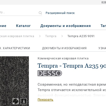
B2B
Расширенный поиск
 A235 9091
ние
Каталог
Документы и изображения
Ta
кая ковровая плитка
Tempra
Tempra A235 9091
Х. ХАРАКТЕРИСТИКИ
ДОКУМЕНТЫ И ИЗОБРАЖЕНИЯ
УЗН
Коммерческая ковровая плитка
Tempra - Tempra A235 9
Современная, но неподвластная вре
Tempra отличается исключительной и
высокой функциональностью. Элеган
Показать
плитка с плотным низкоуровневым п