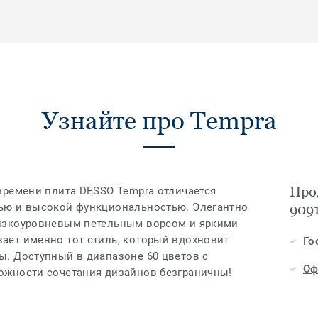
Узнайте про Tempra
Про
времени плита DESSO Tempra отличается
ью и высокой функциональностью. Элегантно
909
изкоуровневым петельным ворсом и яркими
ет именно тот стиль, который вдохновит
Го
. Доступный в диапазоне 60 цветов с
Оф
ожности сочетания дизайнов безграничны!