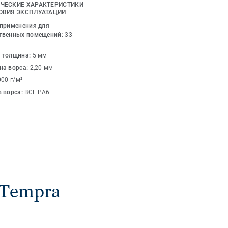
чивает именно тот
ЧЕСКИЕ ХАРАКТЕРИСТИКИ
ые коммерческие
ОВИЯ ЭКСПЛУАТАЦИИ
ветов с определенными
 применения для
изайнов безграничны!
твенных помещений:
33
 толщина:
5 мм
на ворса:
2,20 мм
000 г/м²
в ворса:
BCF PA6
 Tempra