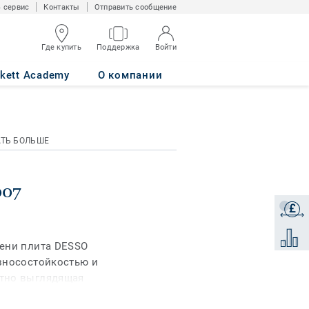
 сервис
Контакты
Отправить сообщение
Где купить
Поддержка
Войти
rkett Academy
О компании
АТЬ БОЛЬШЕ
007
£
Получи
Добави
мени плита DESSO
зносостойкостью и
тно выглядящая
етельным ворсом и