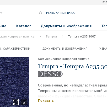
B2B
Расширенный поиск
 A235 3007
ние
Каталог
Документы и изображения
Ta
кая ковровая плитка
Tempra
Tempra A235 3007
Х. ХАРАКТЕРИСТИКИ
ДОКУМЕНТЫ И ИЗОБРАЖЕНИЯ
УЗН
Коммерческая ковровая плитка
Tempra - Tempra A235 3
Современная, но неподвластная вре
Tempra отличается исключительной и
высокой функциональностью. Элеган
Показать
плитка с плотным низкоуровневым п