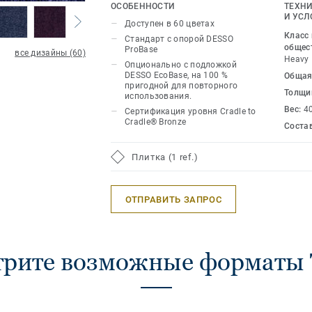
яркими цветовыми решениями обеспе
ОСОБЕННОСТИ
ТЕХНИ
стиль, который вдохновит загруженн
И УСЛ
Доступен в 60 цветах
офисы. Доступный в диапазоне 60 ц
Класс
Стандарт с опорой DESSO
оттенками. Возможности сочетания д
общес
ProBase
все дизайны (60)
Heavy
Опционально с подложкой
DESSO EcoBase, на 100 %
Общая
пригодной для повторного
Толщи
использования.
Вес:
4
Сертификация уровня Cradle to
Cradle® Bronze
Соста
Плитка (1 ref.)
ОТПРАВИТЬ ЗАПРОС
рите возможные форматы